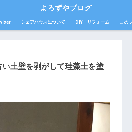
よろずやブログ
witter
シェアハウスについて
DIY・リフォーム
この
！古い土壁を剥がして珪藻土を塗