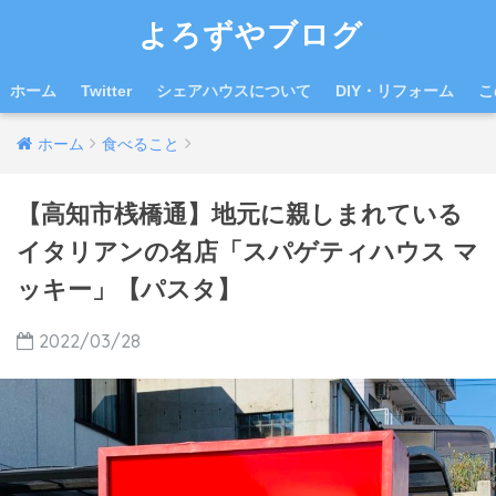
よろずやブログ
ホーム
Twitter
シェアハウスについて
DIY・リフォーム
こ
ホーム
食べること
【高知市桟橋通】地元に親しまれている
イタリアンの名店「スパゲティハウス マ
ッキー」【パスタ】
2022/03/28