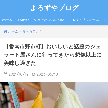
よろずやブログ
ホーム
Twitter
シェアハウスについて
DIY・リフォーム
こ
ホーム
食べること
【香南市野市町】おいしいと話題のジェ
ラート屋さんに行ってきたら想像以上に
美味し過ぎた
2021/10/12
2023/05/18