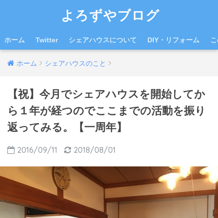
よろずやブログ
ホーム
Twitter
シェアハウスについて
DIY・リフォーム
こ
ホーム
シェアハウスのこと
【祝】今月でシェアハウスを開始してか
ら１年が経つのでここまでの活動を振り
返ってみる。【一周年】
2016/09/11
2018/08/01