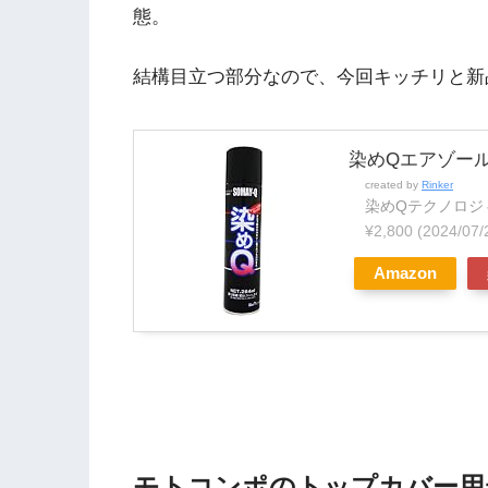
態。
結構目立つ部分なので、今回キッチリと新
染めQエアゾール 
created by
Rinker
染めQテクノロジィ(So
¥2,800
(2024/07
Amazon
モトコンポのトップカバー用