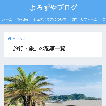
よろずやブログ
ホーム
Twitter
シェアハウスについて
DIY・リフォーム
こ
ホーム
「旅行・旅」の記事一覧